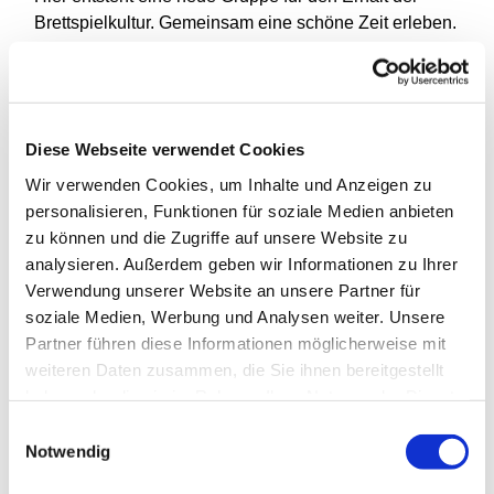
Brettspielkultur. Gemeinsam eine schöne Zeit erleben.
Die Gruppe richtet sich an Jugendliche ab 14 Jahren
und an jung gebliebene jeden Alters.
Wenn Du auch Lust hast, mit uns gemeinsam in die
Diese Webseite verwendet Cookies
vielfältige Welt der Brettspiele einzutauchen, dann
Wir verwenden Cookies, um Inhalte und Anzeigen zu
komm doch einfach mal zu einem unserer
personalisieren, Funktionen für soziale Medien anbieten
Spieleabende. Wir freuen uns auf Dich!
zu können und die Zugriffe auf unsere Website zu
analysieren. Außerdem geben wir Informationen zu Ihrer
Verwendung unserer Website an unsere Partner für
soziale Medien, Werbung und Analysen weiter. Unsere
Partner führen diese Informationen möglicherweise mit
weiteren Daten zusammen, die Sie ihnen bereitgestellt
haben oder die sie im Rahmen Ihrer Nutzung der Dienste
gesammelt haben.
Einwilligungsauswahl
Notwendig