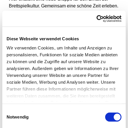
Brettspielkultur. Gemeinsam eine schöne Zeit erleben.
Die Gruppe richtet sich an Jugendliche ab 14 Jahren
und an jung gebliebene jeden Alters.
Wenn Du auch Lust hast, mit uns gemeinsam in die
Diese Webseite verwendet Cookies
vielfältige Welt der Brettspiele einzutauchen, dann
Wir verwenden Cookies, um Inhalte und Anzeigen zu
komm doch einfach mal zu einem unserer
personalisieren, Funktionen für soziale Medien anbieten
Spieleabende. Wir freuen uns auf Dich!
zu können und die Zugriffe auf unsere Website zu
analysieren. Außerdem geben wir Informationen zu Ihrer
Verwendung unserer Website an unsere Partner für
soziale Medien, Werbung und Analysen weiter. Unsere
Partner führen diese Informationen möglicherweise mit
weiteren Daten zusammen, die Sie ihnen bereitgestellt
haben oder die sie im Rahmen Ihrer Nutzung der Dienste
gesammelt haben.
Einwilligungsauswahl
Notwendig