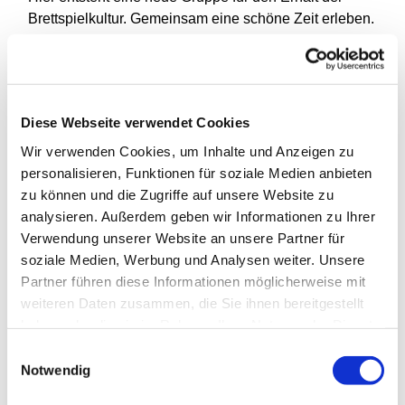
Brettspielkultur. Gemeinsam eine schöne Zeit erleben.
Die Gruppe richtet sich an Jugendliche ab 14 Jahren
und an jung gebliebene jeden Alters.
Wenn Du auch Lust hast, mit uns gemeinsam in die
Diese Webseite verwendet Cookies
vielfältige Welt der Brettspiele einzutauchen, dann
Wir verwenden Cookies, um Inhalte und Anzeigen zu
komm doch einfach mal zu einem unserer
personalisieren, Funktionen für soziale Medien anbieten
Spieleabende. Wir freuen uns auf Dich!
zu können und die Zugriffe auf unsere Website zu
analysieren. Außerdem geben wir Informationen zu Ihrer
Verwendung unserer Website an unsere Partner für
soziale Medien, Werbung und Analysen weiter. Unsere
Partner führen diese Informationen möglicherweise mit
weiteren Daten zusammen, die Sie ihnen bereitgestellt
haben oder die sie im Rahmen Ihrer Nutzung der Dienste
gesammelt haben.
Einwilligungsauswahl
Notwendig