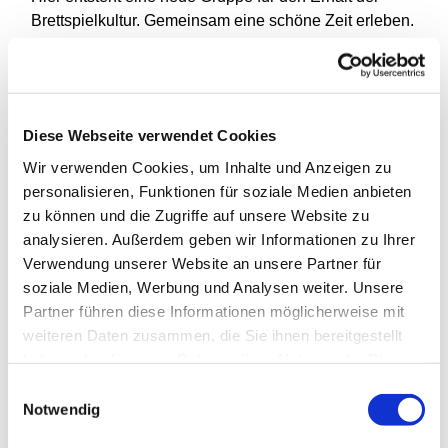
Brettspielkultur. Gemeinsam eine schöne Zeit erleben.
Die Gruppe richtet sich an Jugendliche ab 14 Jahren
und an jung gebliebene jeden Alters.
Wenn Du auch Lust hast, mit uns gemeinsam in die
Diese Webseite verwendet Cookies
vielfältige Welt der Brettspiele einzutauchen, dann
Wir verwenden Cookies, um Inhalte und Anzeigen zu
komm doch einfach mal zu einem unserer
personalisieren, Funktionen für soziale Medien anbieten
Spieleabende. Wir freuen uns auf Dich!
zu können und die Zugriffe auf unsere Website zu
analysieren. Außerdem geben wir Informationen zu Ihrer
Verwendung unserer Website an unsere Partner für
soziale Medien, Werbung und Analysen weiter. Unsere
Partner führen diese Informationen möglicherweise mit
weiteren Daten zusammen, die Sie ihnen bereitgestellt
haben oder die sie im Rahmen Ihrer Nutzung der Dienste
gesammelt haben.
Einwilligungsauswahl
Notwendig