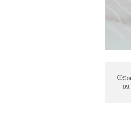
Son
09