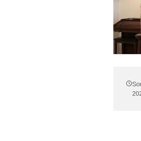
So
20