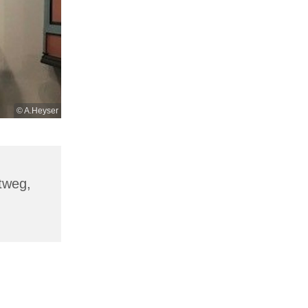
© A.Heyser
tweg,