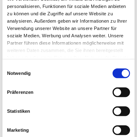
von dem, was für Frieden nötig wäre: Verständnis,
personalisieren, Funktionen für soziale Medien anbieten
Kommunikation, Verzicht, Liebe, Zuhören und vieles
zu können und die Zugriffe auf unsere Website zu
mehr wurde dabei genannt. In Liedern und Gebeten, in
analysieren. Außerdem geben wir Informationen zu Ihrer
Texten und Geschichten wurden Krieg und Frieden
Verwendung unserer Website an unsere Partner für
von unterschiedlichen Seiten beleuchtet.
soziale Medien, Werbung und Analysen weiter. Unsere
Nachdenklich, aber doch gestärkt gingen die
Partner führen diese Informationen möglicherweise mit
Besucher und Besucherinnen nach Hause.
weiteren Daten zusammen, die Sie ihnen bereitgestellt
haben oder die sie im Rahmen Ihrer Nutzung der Dienste
gesammelt haben.
Einwilligungsauswahl
Notwendig
Präferenzen
Dies könnte Sie auch
interessieren
Statistiken
Marketing