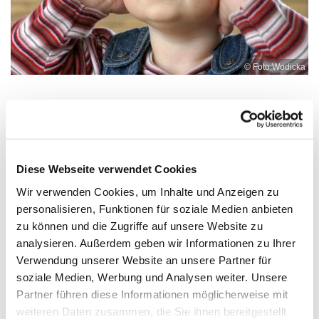
© Foto:Wodicka
Dienstag, 27. Oktober 2026, 15:00 Uhr
Diese Webseite verwendet Cookies
KiTa Tulpenweg, Tulpenweg
Wir verwenden Cookies, um Inhalte und Anzeigen zu
personalisieren, Funktionen für soziale Medien anbieten
zu können und die Zugriffe auf unsere Website zu
analysieren. Außerdem geben wir Informationen zu Ihrer
Verwendung unserer Website an unsere Partner für
soziale Medien, Werbung und Analysen weiter. Unsere
Dies könnte Sie auch
Partner führen diese Informationen möglicherweise mit
interessieren
weiteren Daten zusammen, die Sie ihnen bereitgestellt