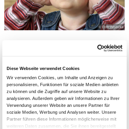
© Foto:Wodicka
Dienstag, 11. Mai 2027, 15:00 Uhr
Diese Webseite verwendet Cookies
KiTa Tulpenweg, Tulpenweg
Wir verwenden Cookies, um Inhalte und Anzeigen zu
personalisieren, Funktionen für soziale Medien anbieten
zu können und die Zugriffe auf unsere Website zu
analysieren. Außerdem geben wir Informationen zu Ihrer
Verwendung unserer Website an unsere Partner für
soziale Medien, Werbung und Analysen weiter. Unsere
Dies könnte Sie auch
Partner führen diese Informationen möglicherweise mit
interessieren
weiteren Daten zusammen, die Sie ihnen bereitgestellt